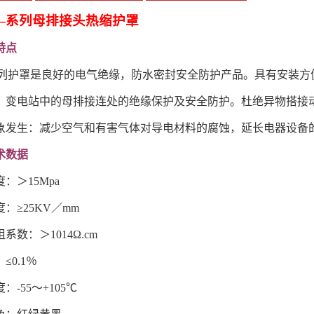
—系列母排接头热缩护罩
特点
系列护罩是良好的电气绝缘，防水密封安全防护产品。具有安装
，变电站中的母排接连处的绝缘保护及安全防护。杜绝异物搭接
象发生：减少空气和有害气体对导电材料的腐蚀，延长电器设备
术数据
：＞15Mpa
：≥25KV／mm
系数：＞1014Ω.cm
≤0.1％
：-55～+105℃