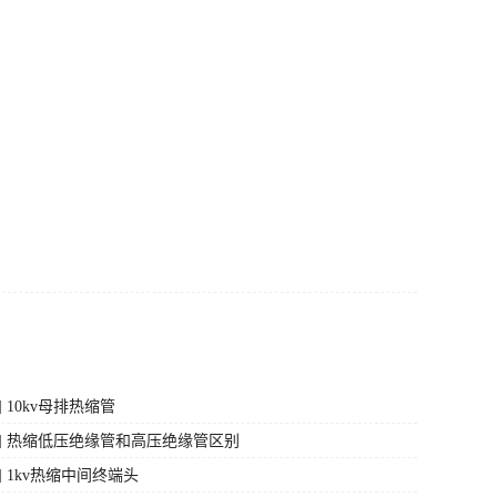
 10kv母排热缩管
] 热缩低压绝缘管和高压绝缘管区别
] 1kv热缩中间终端头