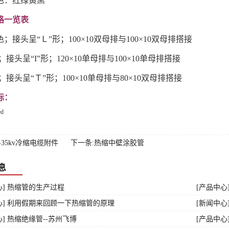
色：红绿黄黑
格一览表
；接头呈“Ｌ”形；100×10双母排与100×10双母排搭接
头呈“I”形；120×10单母排与100×10单母排搭接
头呈“Ｔ”形；100×10单母排与80×10双母排搭接
标：
-35kv冷缩电缆附件
下一条:热缩中壁涂胶管
息
心] 热缩管的生产过程
[产品中心]
心] 利用假期来回顾一下热缩管的原理
[新闻中心
心] 热缩绝缘管--苏州飞博
[产品中心