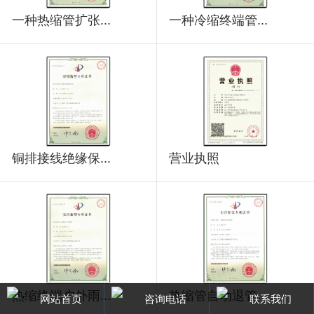
一种热缩管扩张...
一种冷缩终端管...
铜排接线绝缘保...
营业执照
热缩终端户外雨...
热缩管自动退管...
网站首页
咨询电话
联系我们