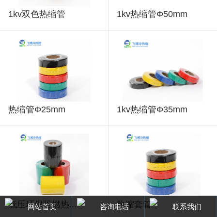
1kv双色热缩管
1kv热缩管Φ50mm
热缩管Φ25mm
1kv热缩管Φ35mm
低压环保阻燃热...
热缩套管
网站首页
咨询电话
联系我们