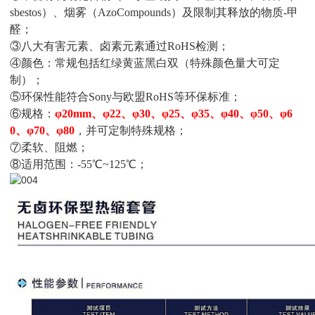
sbestos）、烟雾（AzoCompounds）及限制其释放的物质-甲
醛；
③
八大有害元素、卤素元素通过RoHS检测；
④颜色：常规包括红绿黄蓝黑白双（特殊颜色量大可定
制）；
⑤
环保性能符合Sony与欧盟RoHS等环保标准；
⑥
规格：
φ20mm、φ22、φ30、φ25、φ35、φ40、φ50、φ6
0、φ70、φ80
，并可定制特殊规格；
⑦
柔软、阻燃；
⑧
适用范围：-55℃~125℃；