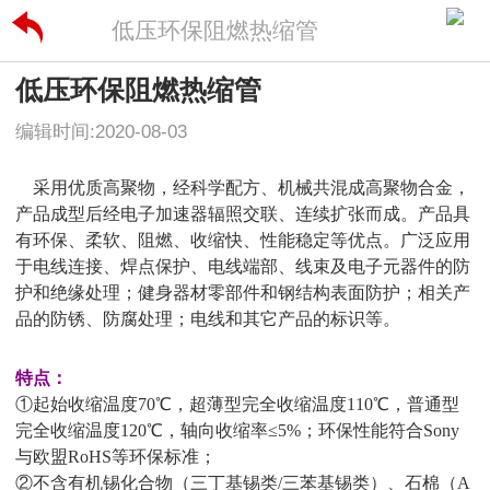
低压环保阻燃热缩管
低压环保阻燃热缩管
编辑时间:2020-08-03
采用优质高聚物，经科学配方、机械共混成高聚物合金，
产品成型后经电子加速器辐照交联、连续扩张而成。产品具
有环保、柔软、阻燃、收缩快、性能稳定等优点。广泛应用
于电线连接、焊点保护、电线端部、线束及电子元器件的防
护和绝缘处理；健身器材零部件和钢结构表面防护；相关产
品的防锈、防腐处理；电线和其它产品的标识等。
特点：
①
起始收缩温度70℃，超薄型完全收缩温度110℃，普通型
完全收缩温度120℃，轴向收缩率≤5%；
环保性能符合Sony
与欧盟RoHS等环保标准；
②
不含有机锡化合物（三丁基锡类/三苯基锡类）、石棉（A