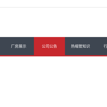
厂房展示
公司公告
热缩管知识
飞博动态
热缩管知识
常见问题
品