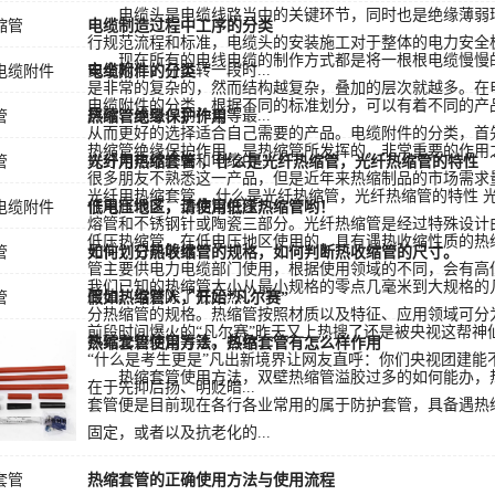
电缆头是电缆线路当中的关键环节，同时也是绝缘薄弱环
电缆制造过程中工序的分类
行规范流程和标准，电缆头的安装施工对于整体的电力安全
现在所有的电线电缆的制作方式都是将一根根电缆慢慢的
安全标准，在运转一段时...
电缆附件的分类
是非常的复杂的，然而结构越复杂，叠加的层次就越多。在
电缆附件的分类，根据不同的标准划分，可以有着不同的产
屏蔽、成型、到护套等最...
热缩管绝缘保护作用
从而更好的选择适合自己需要的产品。电缆附件的分类，首
热缩管绝缘保护作用，是热缩管所发挥的，非常重要的作用
以分为电缆终端和电缆中...
光纤用热缩套管 ，什么是光纤热缩管，光纤热缩管的特性
很多朋友不熟悉这一产品，但是近年来热缩制品的市场需求
光纤用热缩套管 ，什么是光纤热缩管，光纤热缩管的特性 
作用有很多，热缩管绝缘...
低电压地区，请使用低压热缩管哟！
熔管和不锈钢针或陶瓷三部分。光纤热缩管是经过特殊设计
低压热缩管，在低电压地区使用的，具有遇热收缩性质的热
元件，它能够很...
如何划分热收缩管的规格，如何判断热收缩管的尺寸。
管主要供电力电缆部门使用，根据使用领域的不同，会有高低压
我们已知的热缩管大小从最小规格的零点几毫米到大规格的
压值。当然除了低压热...
假如热缩管人，开始“凡尔赛”
分热缩管的规格。热缩管按照材质以及特征、应用领域可分
前段时间爆火的“凡尔赛”昨天又上热搜了还是被央视这帮神
铁氟龙热缩管等等。各色...
热缩套管使用方法，热缩套管有怎么样作用
“什么是考生更是”凡出新境界让网友直呼：你们央视团建能
热缩套管使用方法，双壁热缩管溢胶过多的如何能办
在于先抑后扬、明贬暗...
套管便是目前现在各行各业常用的属于防护套管，具备遇热
固定，或者以及抗老化的...
热缩套管的正确使用方法与使用流程