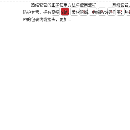
热缩套管的正确使用方法与使用流程 热缩套管、热
«
1
2
3
4
5
6
7
防护套管，拥有高温收缩、柔软阻燃、绝缘防蚀等作用；热
密的包裹线缆接头，更加...