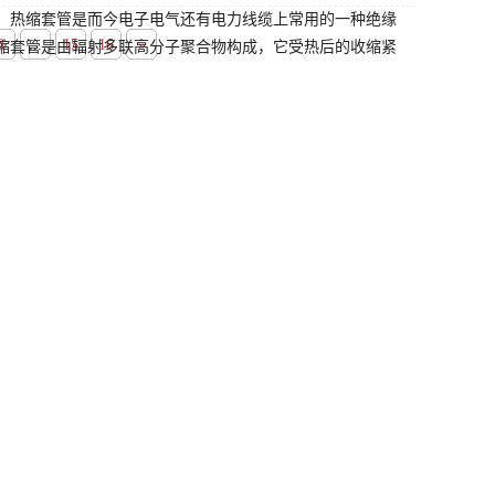
缩套管是而今电子电气还有电力线缆上常用的一种绝缘
8
...
15
16
»
缩套管是由辐射多联高分子聚合物构成，它受热后的收缩紧