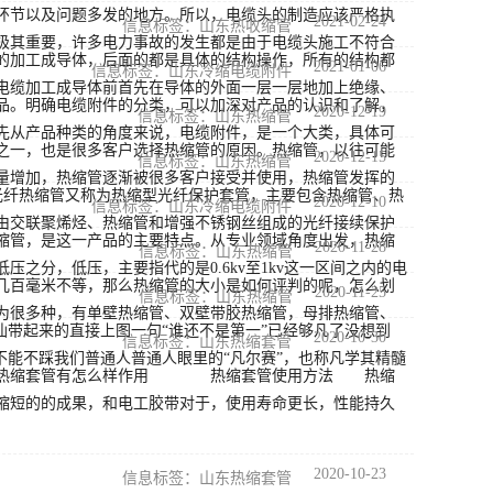
节以及问题多发的地方。所以，电缆头的制造应该严格执
2021-02-24
信息标签：山东热收缩管
极其重要，许多电力事故的发生都是由于电缆头施工不符合
加工成导体，后面的都是具体的结构操作，所有的结构都
2021-01-06
信息标签：山东冷缩电缆附件
电缆加工成导体前首先在导体的外面一层一层地加上绝缘、
品。明确电缆附件的分类，可以加深对产品的认识和了解，
2020-12-19
信息标签：山东热缩管
先从产品种类的角度来说，电缆附件，是一个大类，具体可
之一，也是很多客户选择热缩管的原因。热缩管，以往可能
2020-12-15
信息标签：山东热缩管
量增加，热缩管逐渐被很多客户接受并使用，热缩管发挥的
光纤热缩管又称为热缩型光纤保护套管，主要包含热缩管、热
2020-12-10
信息标签：山东冷缩电缆附件
由交联聚烯烃、热缩管和增强不锈钢丝组成的光纤接续保护
缩管，是这一产品的主要特点。从专业领域角度出发，热缩
2020-11-28
信息标签：山东热缩管
之分，低压，主要指代的是0.6kv至1kv这一区间之内的电
几百毫米不等，那么热缩管的大小是如何评判的呢，怎么划
2020-11-25
信息标签：山东热缩管
为很多种，有单壁热缩管、双壁带胶热缩管，母排热缩管、
仙带起来的直接上图一句“谁还不是第一”已经够凡了没想到
2020-10-30
信息标签：山东热缩套管
不能不踩我们普通人普通人眼里的“凡尔赛”，也称凡学其精髓
，热缩套管有怎么样作用 热缩套管使用方法 热缩
缩短的的成果，和电工胶带对于，使用寿命更长，性能持久
2020-10-23
信息标签：山东热缩套管