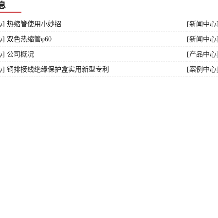
息
心] 热缩管使用小妙招
[新闻中心
] 双色热缩管φ60
[新闻中心
心] 公司概况
[产品中心]
心] 铜排接线绝缘保护盒实用新型专利
[案例中心