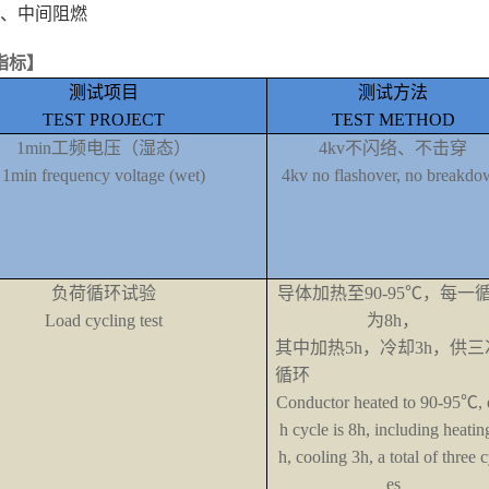
端、中间阻燃
指标】
测试项目
测试方法
TEST PROJECT
TEST METHOD
1min工频电压（湿态）
4kv不闪络、不击穿
1min frequency voltage (wet)
4kv no flashover, no breakd
负荷循环试验
导体加热至
90-95
℃，每一
Load cycling test
为
8h
，
其中加热
5h
，冷却
3h
，供三
循环
Conductor heated to 90-95
℃
,
h cycle is 8h, including heatin
h, cooling 3h, a total of three c
es