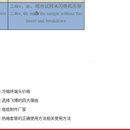
2.4kv，
4h
，组合试样未闪络和击穿
own
2.4kv, 4h, mix the sample without
flas
hover and breakdown
] 冷缩终端头价格
] 选择飞博的四大理由
] 电缆附件厂家
心] 热缩套管的正确使用方法相关使用方法