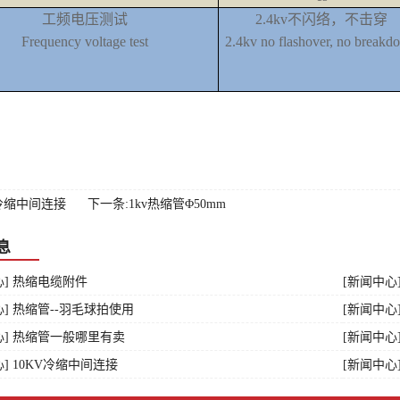
工频电压测试
2.4kv不闪络，不击穿
Frequency voltage test
2.4kv no flashover, no breakd
冷缩中间连接
下一条:1kv热缩管Φ50mm
息
心] 热缩电缆附件
[新闻中心
心] 热缩管--羽毛球拍使用
[新闻中心
心] 热缩管一般哪里有卖
[新闻中心
] 10KV冷缩中间连接
[新闻中