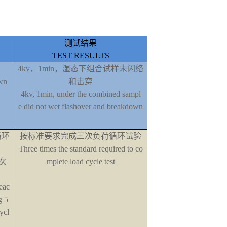
测试结果
TEST RESULTS
4kv，
1min
，湿态下组合试样未闪络
own
和击穿
4kv, 1min, under the combined sampl
e
did not wet flashover and breakdown
循环
按标准要求完成三次负荷循环试验
Three times the standard required
to co
次
mplete load cycle test
 eac
g 5
ycl