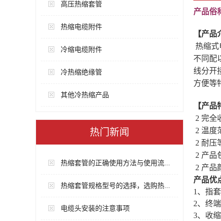
高压热缩套管
产品俗
热缩电缆附件
【产品
热缩式
冷缩电缆附件
不同配
线分开
冷热缩绝缘管
方便等
其他冷热缩产品
【产品
2 完全
2 温度
热门新闻
2 耐压
2 产品
热缩套管的正确使用方法与使用流...
2 产品
产品优
热缩套管规格型号的选择，选购热...
1、指
2、终
电缆头安装的注意事项
3、收