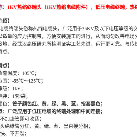
称：
1KV热缩终端头（1KV热缩电缆附件），低压电缆终端，热
介绍】
电缆终端头俗称热缩电缆头，广泛用于35KV及以下电压等级的
以适量的应力控制带，方便安装施工的进行，从而均匀改善电场
接地，经武汉高压研究所检测证实工艺先进，运行更可靠
。与传
特点。
特点】
收缩温度：105℃；
范围：
-55℃～125℃；
等级：1kV；
包装：1套/袋；
颜色：
管子颜色
红、黄、绿、黑、蓝，指套黑色；
点：
广泛应用于低压电缆的终端处理和中间连接；
套不加垫管即可收紧；
端头绝缘管分红、黄、绿、蓝、黑直接分相；
缩快、不开裂；