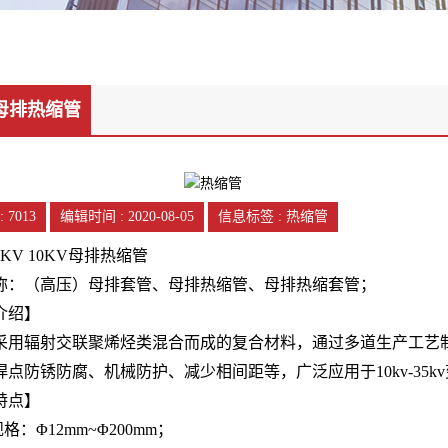
v母排热缩管
:
7013
编辑时间 : 2020-08-05
信息标签 : 热缩管
10KV 10KV母排热缩管
称：（高压）母排套管、母排热缩管、母排热缩套管；
介绍】
用辐射交联聚烯烃类混合而成的复合材料，通过多道生产工艺
焊点防锈防腐、机械防护、减少相间距等，广泛应用于10kv-35
特点】
规格：Φ12mm~Φ200mm；