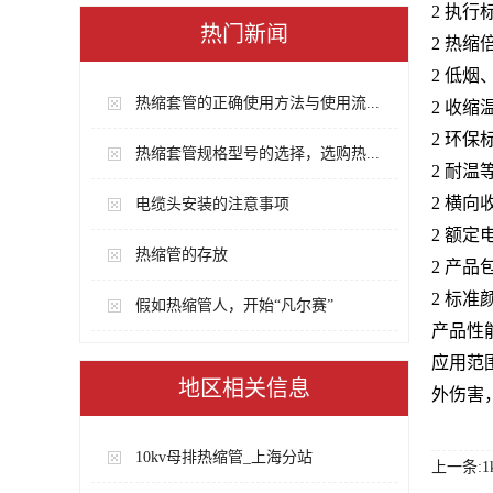
2 执行标
热门新闻
2 热缩倍
2 低
热缩套管的正确使用方法与使用流...
2 收缩
2 环保
热缩套管规格型号的选择，选购热...
2 耐温
2 横向
电缆头安装的注意事项
2 额定
热缩管的存放
2 产品
2 标
假如热缩管人，开始“凡尔赛”
产品性
应用范
地区相关信息
外伤害
10kv母排热缩管_上海分站
上一条:1