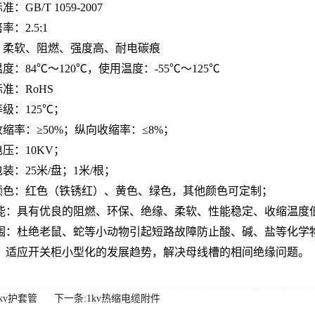
准：GB/T 1059-2007
率：2.5:1
烟、柔软、阻燃、强度高、耐电碳痕
温度：84℃～120℃，使用温度：-55℃～125℃
标准：RoHS
等级：125℃；
收缩率：≥50%；纵向收缩率：≤8%；
电压：10KV；
包装：25米/盘；1米/根；
准颜色：红色（铁锈红）、黄色、绿色，其他颜色可定制；
能：具有优良的阻燃、环保、绝缘、柔软、性能稳定、收缩温度
围：杜绝老鼠、蛇等小动物引起短路故障防止酸、碱、盐等化学
，适应开关柜小型化的发展趋势，解决母线槽的相间绝缘问题。
kv护套管
下一条:1kv热缩电缆附件